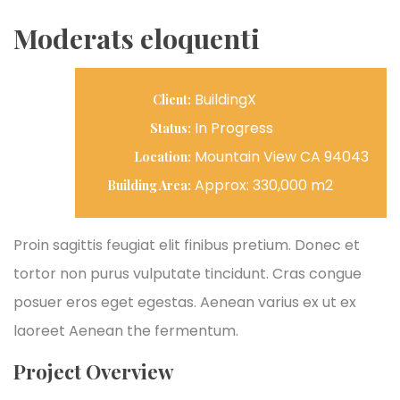
Moderats eloquenti
BuildingX
Client:
In Progress
Status:
Mountain View CA 94043
Location:
Approx: 330,000 m2
Building Area:
Proin sagittis feugiat elit finibus pretium. Donec et
tortor non purus vulputate tincidunt. Cras congue
posuer eros eget egestas. Aenean varius ex ut ex
laoreet Aenean the fermentum.
Project Overview