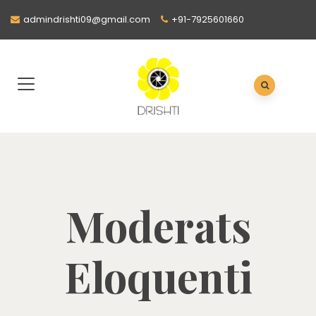
admindrishti09@gmail.com
+91-7925601660
Moderats
Eloquenti