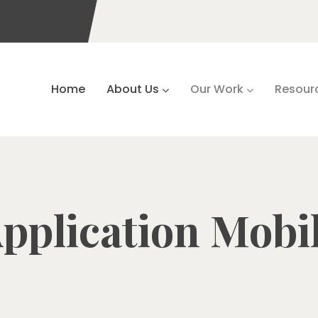
Home
About Us
Our Work
Resour
pplication Mobi