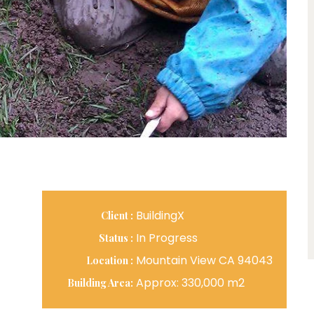
BuildingX
Client :
In Progress
Status :
Mountain View CA 94043
Location :
Approx: 330,000 m2
Building Area: