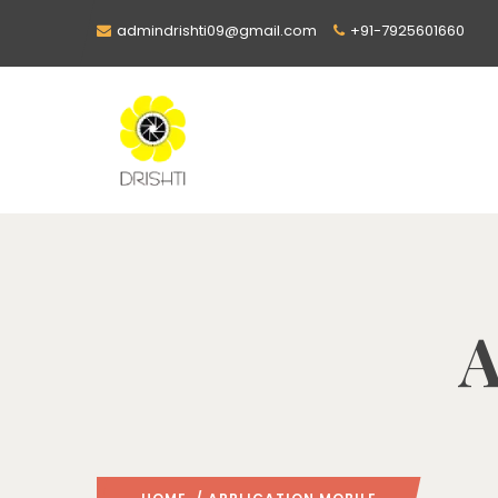
admindrishti09@gmail.com
+91-7925601660
A