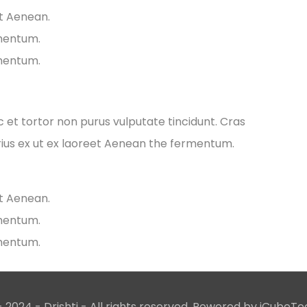
et Aenean.
rmentum.
rmentum.
ec et tortor non purus vulputate tincidunt. Cras
ius ex ut ex laoreet Aenean the fermentum.
et Aenean.
rmentum.
rmentum.
 2024 - Drishti - All rights reserved. Powered by iCubeTe